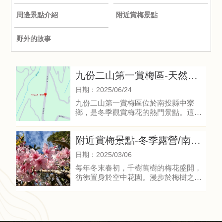
周邊景點介紹
附近賞梅景點
野外的故事
九份二山第一賞梅區-天然露
營區/生態露營區
日期：2025/06/24
九份二山第一賞梅區位於南投縣中寮
鄉，是冬季觀賞梅花的熱門景點。這裡
的梅樹種植在山坡上，每到花季，雪白
的梅花如同白雪覆蓋山頭，景色壯觀迷
附近賞梅景點-冬季露營/南投
人。
冬季露營
日期：2025/03/06
每年冬末春初，千樹萬樹的梅花盛開，
彷彿置身於空中花園。漫步於梅樹之
間，您可以享受梅花帶來的芬芳與靜
謐，捕捉那份春日的美好。